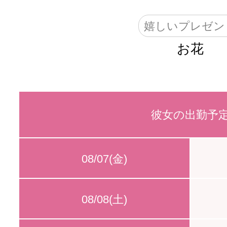
嬉しいプレゼン
お花
彼女の出勤予
08/07(金)
08/08(土)