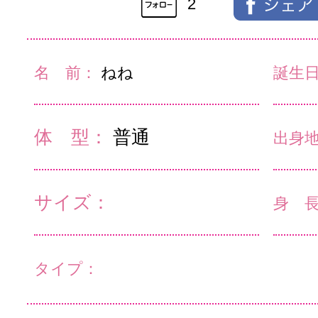
2
名 前：
ねね
誕生
体 型：
普通
出身
サイズ：
身 
タイプ：