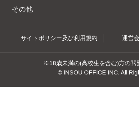
その他
サイトポリシー及び利用規約
運営
※18歳未満の(高校生を含む)方の
© INSOU OFFICE INC. All Rig